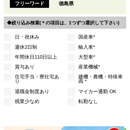
フリーワード
徳島県
◆絞り込み検索
(＊の項目は、1つずつ選択して下さい)
日・祝休み
国産車*
週休2日制
輸入車*
年間休日110日以上
大型車*
賞与あり
産業機械*
住宅手当・寮社宅あ
建機・農機・特殊車
り
両 *
退職金制度あり
マイカー通勤 OK
残業少なめ
転勤なし