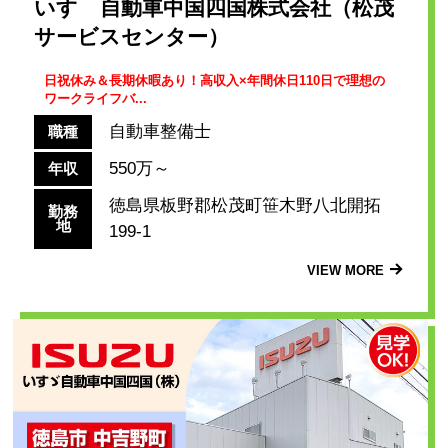
いすゞ自動車中国四国株式会社（松茂
サービスセンター）
日祝休み＆長期休暇あり！高収入×年間休日110日で理想の
ワークライフバ...
自動車整備士
職種
550万～
年収
徳島県板野郡松茂町笹木野八北開拓
勤務
地
199-1
VIEW MORE