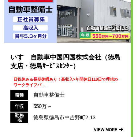
いすゞ自動車中国四国株式会社（徳島
支店・徳島ｻｰﾋﾞｽｾﾝﾀｰ）
日祝休み＆長期休暇あり！高収入×年間休日110日で理想の
ワークライフバ...
自動車整備士
職種
550万～
年収
勤務
徳島県徳島市中吉野町2-13
地
VIEW MORE