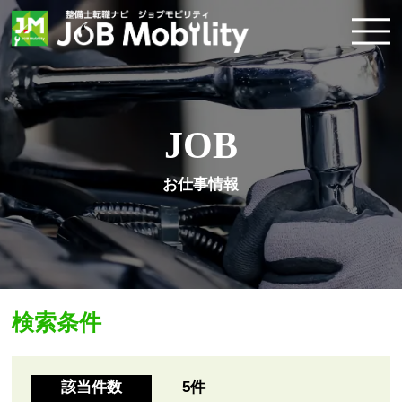
JOB
お仕事情報
検索条件
該当件数
5
件