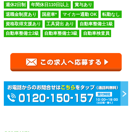
週休2日制
年間休日110日以上
賞与あり
退職金制度あり
国産車*
マイカー通勤 OK
転勤なし
資格取得支援あり
工具貸出 あり
自動車整備士1級
自動車整備士2級
自動車整備士3級
自動車検査員