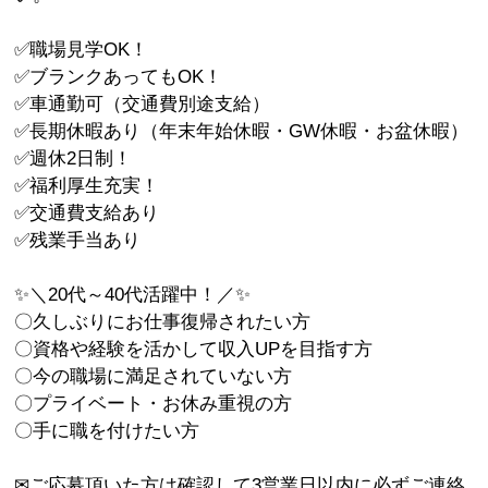
✅職場見学OK！
✅ブランクあってもOK！
✅車通勤可（交通費別途支給）
✅長期休暇あり（年末年始休暇・GW休暇・お盆休暇）
✅週休2日制！
✅福利厚生充実！
✅交通費支給あり
✅残業手当あり
✨＼20代～40代活躍中！／✨
〇久しぶりにお仕事復帰されたい方
〇資格や経験を活かして収入UPを目指す方
〇今の職場に満足されていない方
〇プライベート・お休み重視の方
〇手に職を付けたい方
✉ご応募頂いた方は確認して3営業日以内に必ずご連絡