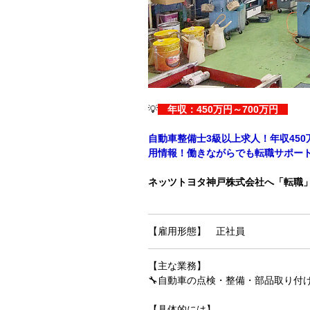
💡
年収：450万円～700万円
自動車整備士3級以上求人！年収45
用情報！働きながらでも転職サポー
ネッツトヨタ神戸株式会社へ「転職
【雇用形態】 正社員
【主な業務】
🔧自動車の点検・整備・部品取り付
【具体的には】