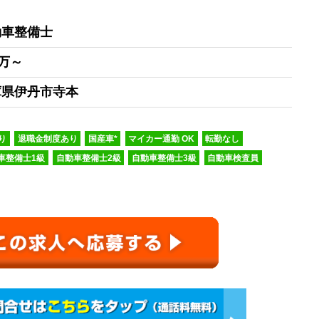
動車整備士
0万～
庫県伊丹市寺本
り
退職金制度あり
国産車*
マイカー通勤 OK
転勤なし
車整備士1級
自動車整備士2級
自動車整備士3級
自動車検査員