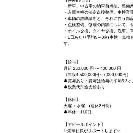
・新車、中古車の納車前点検、整備
・入庫車輌の法定点検整備、車検業
・車輌の故障診断と、それに伴う部
・点検整備、修理の内容について、
・オイル交換、タイヤ交換、洗車、
・1日あたり平均5～8台(車検・点
す。
【給与】
月給 250,000 円 〜 400,000 円
（年収4,500,000円～7,000,000円）
🔔賞与あり：賞与は給与の平均5.3
🔔残業代別途支給あり
【休日】
火曜 + 水曜 (週休2日制)
🔔年休：110日
【アピールポイント】
✨先輩社員がサポートします✨