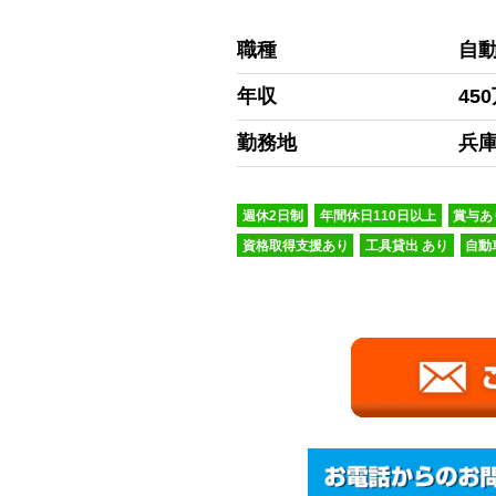
職種
自
年収
45
勤務地
兵
週休2日制
年間休日110日以上
賞与あ
資格取得支援あり
工具貸出 あり
自動