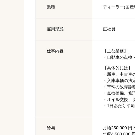
業種
ディーラー(国産
雇用形態
正社員
仕事内容
【主な業務】
・自動車の点検
【具体的には】
・新車、中古車
・入庫車輌の法
・車輌の故障診
・点検整備、修
・オイル交換、
・1日あたり平均
給与
月給250,000 円 
年収4,500,000 