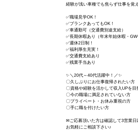
経験が浅い車種でも焦らず仕事を覚
✅職場見学OK！
✅ブランクあってもOK！
✅車通勤可（交通費別途支給）
✅長期休暇あり（年末年始休暇・GW
✅週休2日制！
✅福利厚生充実！
✅交通費支給あり
✅残業手当あり
✨＼20代～40代活躍中！／✨
〇久しぶりにお仕事復帰されたい方
〇資格や経験を活かして収入UPを目
〇今の職場に満足されていない方
〇プライベート・お休み重視の方
〇手に職を付けたい方
✉ご応募頂いた方は確認して3営業日
お気軽にご相談下さい♪