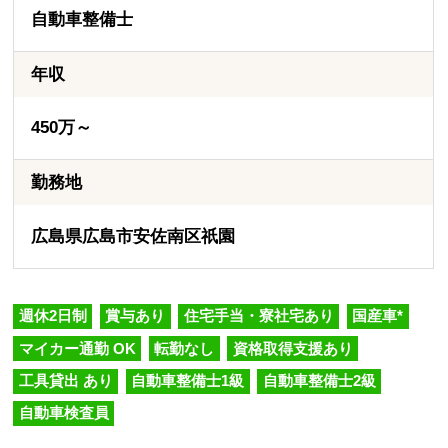
自動車整備士
年収
450万～
勤務地
広島県広島市安佐南区祇園
週休2日制
賞与あり
住宅手当・寮社宅あり
国産車*
マイカー通勤 OK
転勤なし
資格取得支援あり
工具貸出 あり
自動車整備士1級
自動車整備士2級
自動車検査員