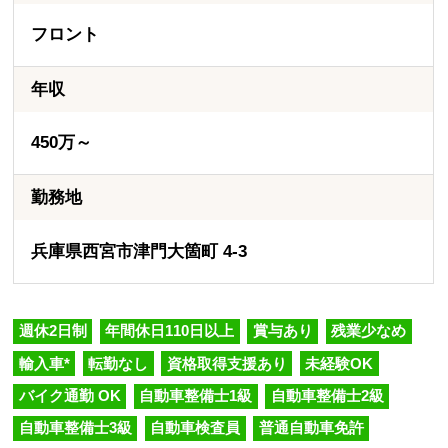
フロント
年収
450万～
勤務地
兵庫県西宮市津門大箇町 4-3
週休2日制
年間休日110日以上
賞与あり
残業少なめ
輸入車*
転勤なし
資格取得支援あり
未経験OK
バイク通勤 OK
自動車整備士1級
自動車整備士2級
自動車整備士3級
自動車検査員
普通自動車免許