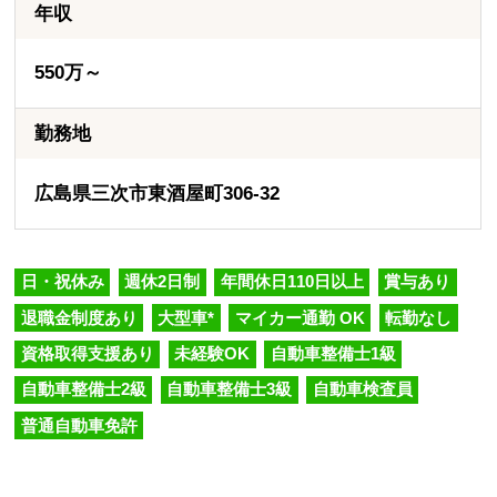
年収
550万～
勤務地
広島県三次市東酒屋町306-32
日・祝休み
週休2日制
年間休日110日以上
賞与あり
退職金制度あり
大型車*
マイカー通勤 OK
転勤なし
資格取得支援あり
未経験OK
自動車整備士1級
自動車整備士2級
自動車整備士3級
自動車検査員
普通自動車免許