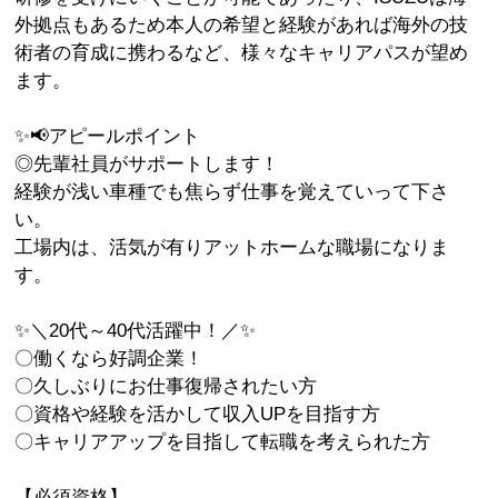
外拠点もあるため本人の希望と経験があれば海外の技
術者の育成に携わるなど、様々なキャリアパスが望め
ます。
✨📢アピールポイント
◎先輩社員がサポートします！
経験が浅い車種でも焦らず仕事を覚えていって下さ
い。
工場内は、活気が有りアットホームな職場になりま
す。
✨＼20代～40代活躍中！／✨
〇働くなら好調企業！
〇久しぶりにお仕事復帰されたい方
〇資格や経験を活かして収入UPを目指す方
〇キャリアアップを目指して転職を考えられた方
【必須資格】