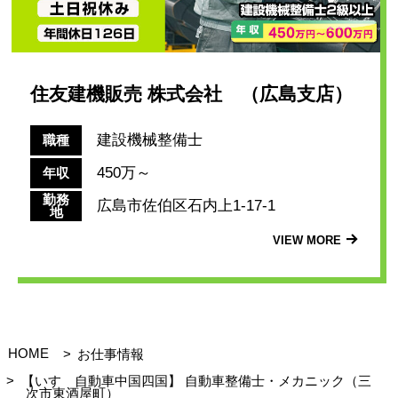
住友建機販売 株式会社 （広島支店）
建設機械整備士
職種
450万～
年収
勤務
広島市佐伯区石内上1-17-1
地
VIEW MORE
HOME
お仕事情報
【いすゞ自動車中国四国】 自動車整備士・メカニック（三
次市東酒屋町）