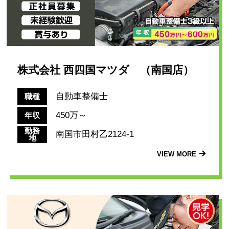
株式会社 西四国マツダ （南国店）
自動車整備士
職種
450万～
年収
勤務
南国市田村乙2124-1
地
VIEW MORE