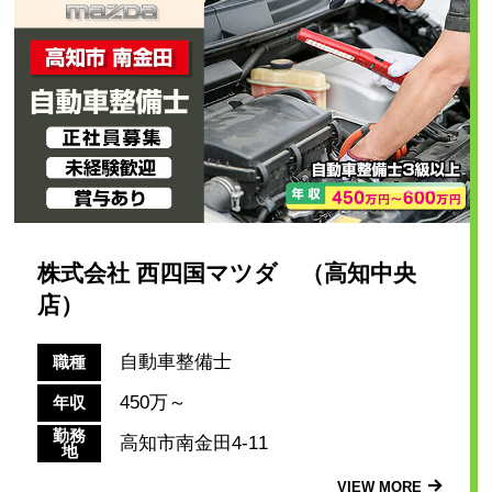
株式会社 西四国マツダ （高知中央
店）
自動車整備士
職種
450万～
年収
勤務
高知市南金田4-11
地
VIEW MORE