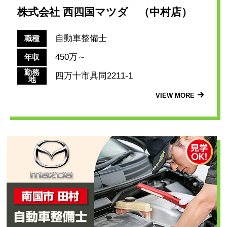
株式会社 西四国マツダ （中村店）
自動車整備士
職種
450万～
年収
勤務
四万十市具同2211-1
地
VIEW MORE