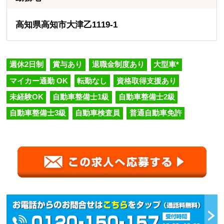
高知県高知市大津乙1119-1
週休2日制
賞与あり
退職金制度あり
大型車*
マイカー通勤 OK
転勤なし
資格取得支援あり
未経験OK
自動車整備士1級
自動車整備士2級
自動車整備士3級
自動車検査員
普通自動車免許