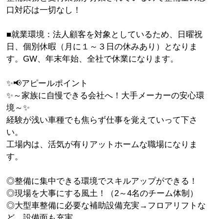
口対応は一切なし！
■就業環境：法人顧客を対象としているため、日曜祝
日、個別休暇（月に１～３日の休みあり）となりま
す。GW、年末年始、全社で休業になります。
✨📢アピールポイント
✨～家族に自慢できる会社へ！大手メーカーの安心環
境～✨
経験が浅い車種でも焦らず仕事を覚えていって下さ
い。
工場内は、活気が有りアットホームな職場になりま
す。
◎整備に集中できる環境でスキルアップができる！
◎現場を大事にする風土！（2～4名のチーム体制）
◎大型車整備に必要な補助設備充実→フロアリフトな
ど、設備面も充実