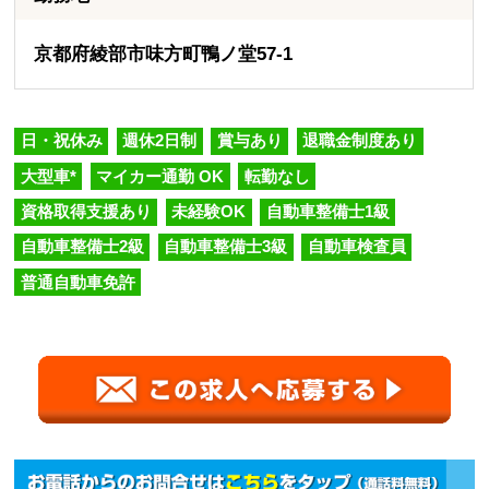
京都府綾部市味方町鴨ノ堂57-1
日・祝休み
週休2日制
賞与あり
退職金制度あり
大型車*
マイカー通勤 OK
転勤なし
資格取得支援あり
未経験OK
自動車整備士1級
自動車整備士2級
自動車整備士3級
自動車検査員
普通自動車免許