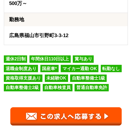
500万～
勤務地
広島県福山市引野町3-3-12
週休2日制
年間休日110日以上
賞与あり
退職金制度あり
国産車*
マイカー通勤 OK
転勤なし
資格取得支援あり
未経験OK
自動車整備士1級
自動車整備士2級
自動車検査員
普通自動車免許