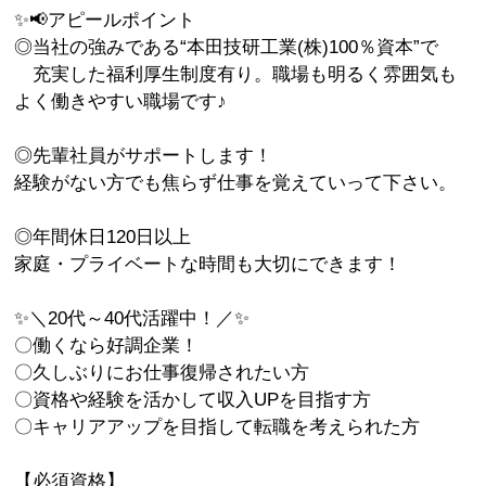
✨📢アピールポイント
◎当社の強みである“本田技研工業(株)100％資本”で
充実した福利厚生制度有り。職場も明るく雰囲気も
よく働きやすい職場です♪
◎先輩社員がサポートします！
経験がない方でも焦らず仕事を覚えていって下さい。
◎年間休日120日以上
家庭・プライベートな時間も大切にできます！
✨＼20代～40代活躍中！／✨
〇働くなら好調企業！
〇久しぶりにお仕事復帰されたい方
〇資格や経験を活かして収入UPを目指す方
〇キャリアアップを目指して転職を考えられた方
【必須資格】