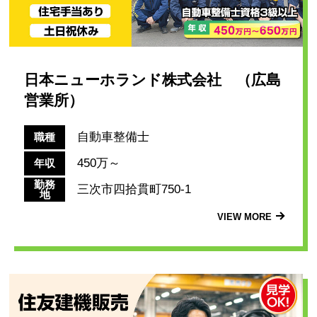
日本ニューホランド株式会社 （広島
営業所）
自動車整備士
職種
450万～
年収
勤務
三次市四拾貫町750-1
地
VIEW MORE