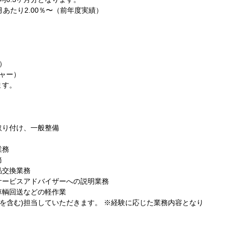
月あたり2.00％〜（前年度実績）
ー）
ジャー）
ます。
取り付け、一般整備
業務
務
品交換業務
サービスアドバイザーへの説明業務
車輌回送などの軽作業
検を含む)担当していただきます。 ※経験に応じた業務内容となり