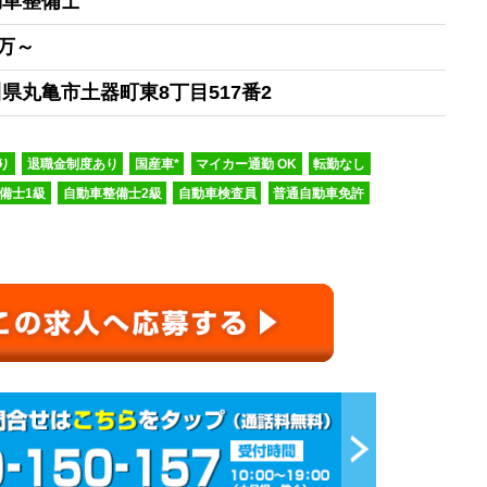
動車整備士
0万～
県丸亀市土器町東8丁目517番2
り
退職金制度あり
国産車*
マイカー通勤 OK
転勤なし
備士1級
自動車整備士2級
自動車検査員
普通自動車免許