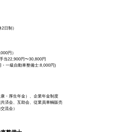
休2日制）
000円）
当22,900円〜30,800円
円・一級自動車整備士:8,000円)
健康・厚生年金）、企業年金制度
宅共済会、互助会、従業員車輌販売
内交流会）