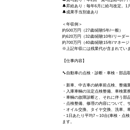
🔔昇給あり：毎年6月に給与改定。1
🔔成果手当別途あり
＜年収例＞
約500万円（27歳/経験5年/一般）
約620万円（32歳/経験10年/リーダ
約700万円（40歳/経験15年/マネー
※上記年収には残業代が含まれてい
【仕事内容】
🔧自動車の点検・診断・車検・部品
・新車、中古車の納車前点検、整備
・入庫車輌の法定点検整備、車検業
・車輌の故障診断と、それに伴う部
・点検整備、修理の内容について、
・オイル交換、タイヤ交換、洗車、
・1日あたり平均7～10台(車検・点
ます。