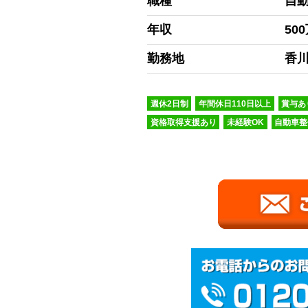
職種
自
年収
50
勤務地
香川
週休2日制
年間休日110日以上
賞与あ
資格取得支援あり
未経験OK
自動車整