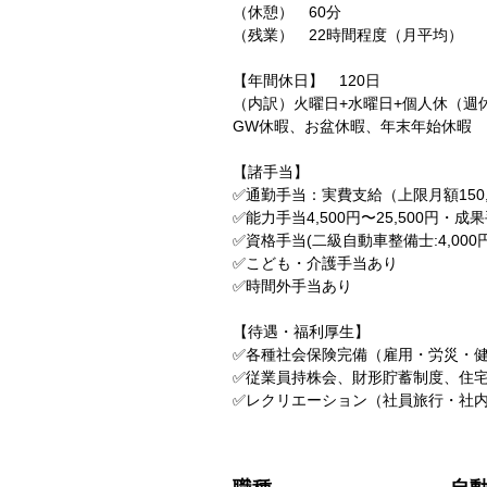
（休憩） 60分
（残業） 22時間程度（月平均）
【年間休日】 120日
（内訳）火曜日+水曜日+個人休（週
GW休暇、お盆休暇、年末年始休暇
【諸手当】
✅通勤手当：実費支給（上限月額150,
✅能力手当4,500円〜25,500円・成果手
✅資格手当(二級自動車整備士:4,000
✅こども・介護手当あり
✅時間外手当あり
【待遇・福利厚生】
✅各種社会保険完備（雇用・労災・
✅従業員持株会、財形貯蓄制度、住
✅レクリエーション（社員旅行・社