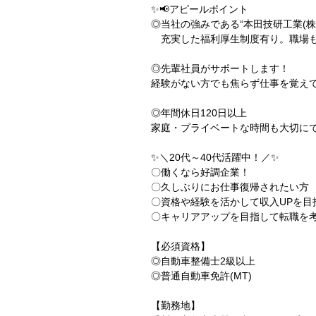
✨📢アピールポイント
◎当社の強みである“本田技研工業(株)
充実した福利厚生制度有り。職場も
◎先輩社員がサポートします！
経験がない方でも焦らず仕事を覚え
◎年間休日120日以上
家庭・プライベートな時間も大切に
✨＼20代～40代活躍中！／✨
〇働くなら好調企業！
〇久しぶりにお仕事復帰されたい方
〇資格や経験を活かして収入UPを目
〇キャリアアップを目指して転職を
【必須資格】
◎自動車整備士2級以上
◎普通自動車免許(MT)
【勤務地】