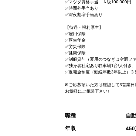
✅マツダ資格手当 Ａ級100,000円 
✅時間外手当あり
✅深夜割増手当あり
【待遇・福利厚生】
✅雇用保険
✅厚生年金
✅労災保険
✅健康保険
✅制服貸与（夏用のつなぎは空調フ
✅独身者社宅あり駐車場1台/人付き、
✅退職金制度（勤続年数3年以上）※
✉ご応募頂いた方は確認して3営業日
お気軽にご相談下さい♪
職種
自
年収
45