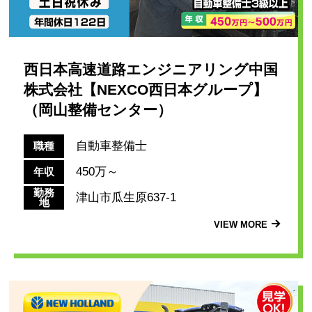
西日本高速道路エンジニアリング中国
株式会社【NEXCO西日本グループ】
（岡山整備センター）
自動車整備士
職種
450万～
年収
勤務
津山市瓜生原637-1
地
VIEW MORE