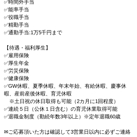
✅時間外手当
✅能率手当
✅役職手当
✅精勤手当
✅通勤手当:1万5千円まで
【待遇・福利厚生】
✅雇用保険
✅厚生年金
✅労災保険
✅健康保険
✅GW休暇、夏季休暇、年末年始、有給休暇、慶事休
暇、産前産後休暇、育児休暇
※土日祝の休日取得も可能（2カ月に1回程度）
✅連続５日（公休１日含む）の育児休業取得可能
✅退職金制度（勤続年数3年以上）※定年退職60歳
✉ご応募頂いた方は確認して3営業日以内に必ずご連絡