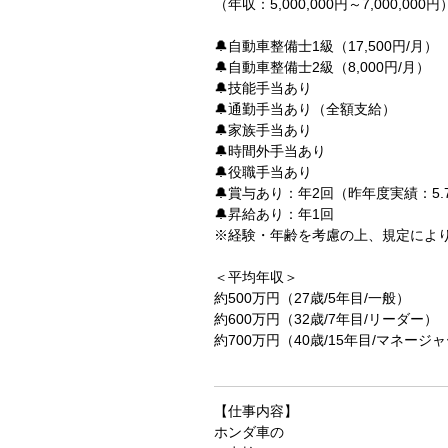
（年収：5,000,000円～7,000,000円
🔔自動車整備士1級（17,500円/月）
🔔自動車整備士2級（8,000円/月）
🔔技能手当あり
🔔通勤手当あり（全額支給）
🔔家族手当あり
🔔時間外手当あり
🔔役職手当あり
🔔賞与あり：年2回（昨年度実績：5.
🔔昇給あり：年1回
※経験・年齢を考慮の上、規定によ
＜平均年収＞
約500万円（27歳/5年目/一般）
約600万円（32歳/7年目/リーダー）
約700万円（40歳/15年目/マネージ
【仕事内容】
ホンダ車の