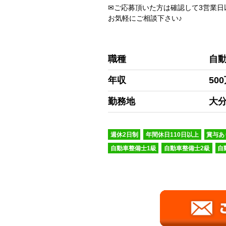
✉ご応募頂いた方は確認して3営業日
お気軽にご相談下さい♪
職種
自
年収
50
勤務地
大分
週休2日制
年間休日110日以上
賞与あ
自動車整備士1級
自動車整備士2級
自