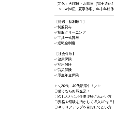
（定休）火曜日・水曜日（完全週休2
※GW休暇、夏季休暇、年末年始休
【待遇・福利厚生】
✅制服貸与
✅制服クリーニング
✅工具一式貸与
✅退職金制度
【社会保険】
✅健康保険
✅雇用保険
✅労災保険
✅厚生年金保険
✨＼20代～40代活躍中！／✨
〇働くなら好調企業！
〇久しぶりにお仕事復帰されたい方
〇資格や経験を活かして収入UPを目
〇キャリアアップを目指してたい方