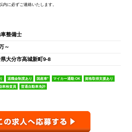
以内に必ずご連絡いたします。
動車整備士
0万～
県大分市高城新町9-8
り
退職金制度あり
国産車*
マイカー通勤 OK
資格取得支援あり
動車検査員
普通自動車免許