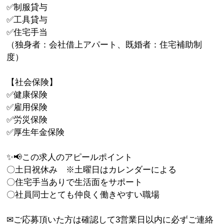
✅制服貸与
✅工具貸与
✅住宅手当
（独身者：会社借上アパート、既婚者：住宅補助制
度）
【社会保険】
✅健康保険
✅雇用保険
✅労災保険
✅厚生年金保険
✨📢この求人のアピールポイント
〇土日祝休み ※土曜日はカレンダーによる
〇住宅手当ありで生活面をサポート
〇社員同士とても仲良く働きやすい職場
✉ご応募頂いた方は確認して3営業日以内に必ずご連絡