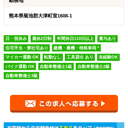
勤務地
熊本県菊池郡大津町室1608-1
日・祝休み
週休2日制
年間休日110日以上
賞与あり
住宅手当・寮社宅あり
建機・農機・特殊車両 *
マイカー通勤 OK
転勤なし
工具貸出 あり
未経験OK
バイク通勤 OK
自動車整備士1級
自動車整備士2級
自動車整備士3級