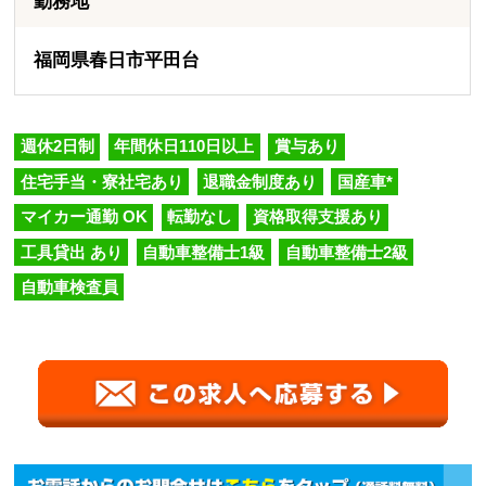
勤務地
福岡県春日市平田台
週休2日制
年間休日110日以上
賞与あり
住宅手当・寮社宅あり
退職金制度あり
国産車*
マイカー通勤 OK
転勤なし
資格取得支援あり
工具貸出 あり
自動車整備士1級
自動車整備士2級
自動車検査員