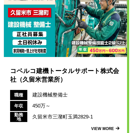
コベルコ建機トータルサポート株式会
社（久留米営業所）
建設機械整備士
職種
450万～
年収
勤務
久留米市三潴町玉満2829-1
地
VIEW MORE