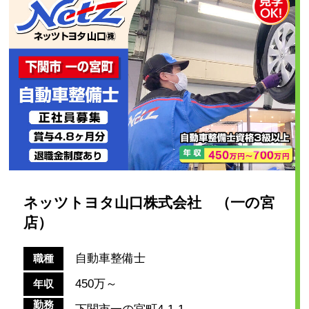
ネッツトヨタ山口株式会社 （一の宮
店）
自動車整備士
職種
450万～
年収
勤務