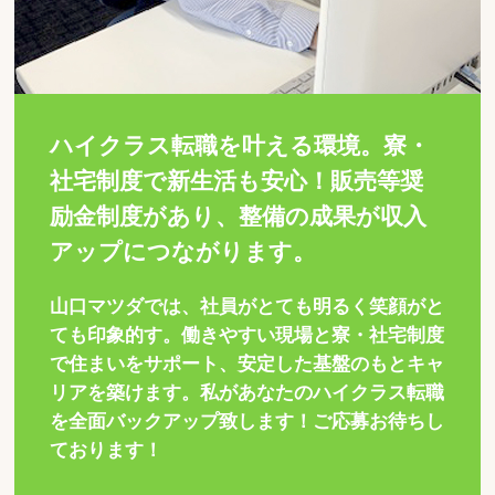
ハイクラス転職を叶える環境。寮・
社宅制度で新生活も安心！販売等奨
励金制度があり、整備の成果が収入
アップにつながります。
山口マツダでは、社員がとても明るく笑顔がと
ても印象的す。働きやすい現場と寮・社宅制度
で住まいをサポート、安定した基盤のもとキャ
リアを築けます。私があなたのハイクラス転職
を全面バックアップ致します！ご応募お待ちし
ております！