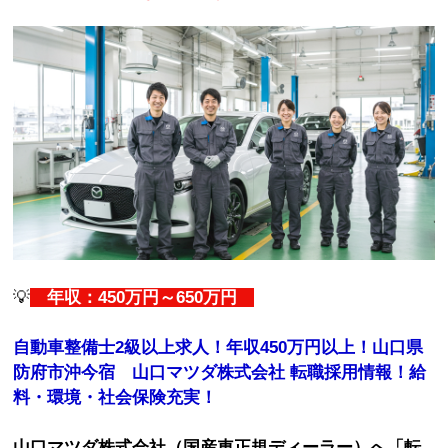
💡
年収：450万円～650万円
自動車整備士2級以上求人！年収450万円以上！山口県
防府市沖今宿 山口マツダ株式会社 転職採用情報！給
料・環境・社会保険充実！
山口マツダ株式会社（国産車正規ディーラー）へ「転