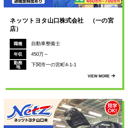
ネッツトヨタ山口株式会社 （一の宮
店）
自動車整備士
職種
450万～
年収
勤務
下関市一の宮町4-1-1
地
VIEW MORE