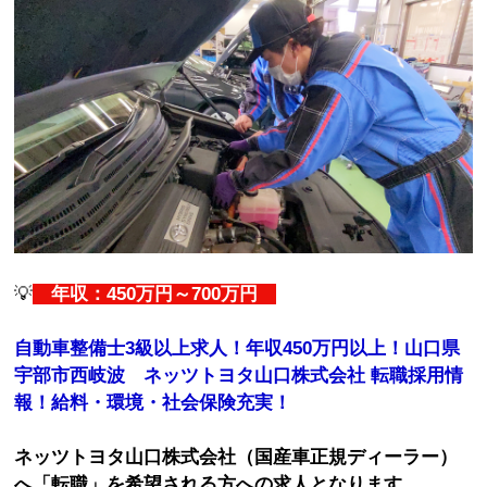
💡
年収：450万円～700万円
自動車整備士3級以上求人！年収450万円以上！山口県
宇部市西岐波 ネッツトヨタ山口株式会社 転職採用情
報！給料・環境・社会保険充実！
ネッツトヨタ山口株式会社（国産車正規ディーラー）
へ「転職」を希望される方への求人となります。