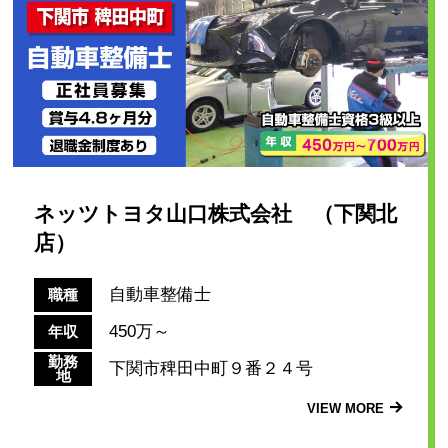
ネッツトヨタ山口株式会社 （下関北
店）
自動車整備士
職種
450万～
年収
勤務
下関市稗田中町９番２４号
地
VIEW MORE