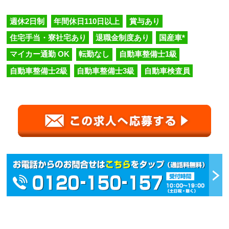
週休2日制
年間休日110日以上
賞与あり
住宅手当・寮社宅あり
退職金制度あり
国産車*
マイカー通勤 OK
転勤なし
自動車整備士1級
自動車整備士2級
自動車整備士3級
自動車検査員