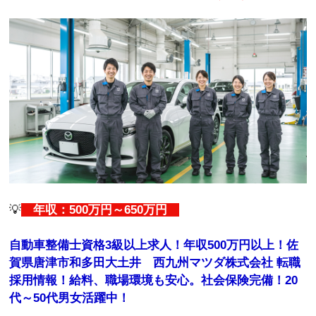
💡
年収：500万円～650万円
自動車整備士資格3級以上求人！年収500万円以上！佐
賀県唐津市和多田大土井 西九州マツダ株式会社 転職
採用情報！給料、職場環境も安心。社会保険完備！20
代～50代男女活躍中！