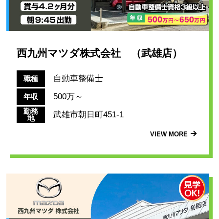
西九州マツダ株式会社 （武雄店）
自動車整備士
職種
500万～
年収
勤務
武雄市朝日町451-1
地
VIEW MORE