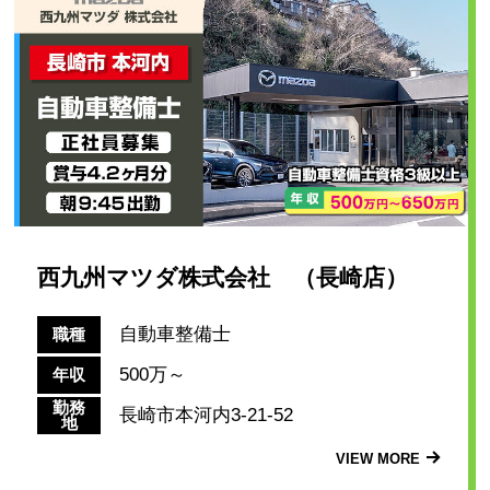
西九州マツダ株式会社 （長崎店）
自動車整備士
職種
500万～
年収
勤務
長崎市本河内3-21-52
地
VIEW MORE