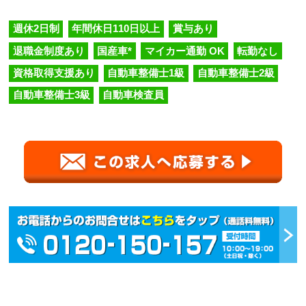
週休2日制
年間休日110日以上
賞与あり
退職金制度あり
国産車*
マイカー通勤 OK
転勤なし
資格取得支援あり
自動車整備士1級
自動車整備士2級
自動車整備士3級
自動車検査員