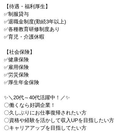
【待遇・福利厚生】
✅制服貸与
✅退職金制度(勤続3年以上)
✅各種教育研修制度あり
✅育児・介護休暇
【社会保険】
✅健康保険
✅雇用保険
✅労災保険
✅厚生年金保険
✨＼20代～40代活躍中！／✨
〇働くなら好調企業！
〇久しぶりにお仕事復帰されたい方
〇資格や経験を活かして収入UPを目指したい方
〇キャリアアップを目指してたい方