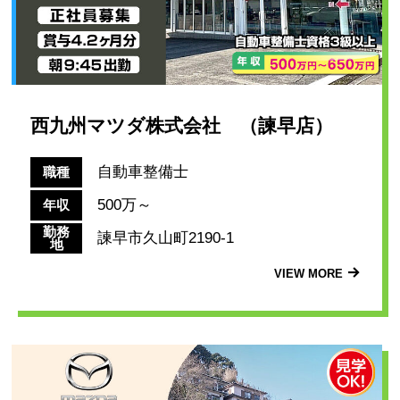
西九州マツダ株式会社 （諫早店）
自動車整備士
職種
500万～
年収
勤務
諫早市久山町2190-1
地
VIEW MORE