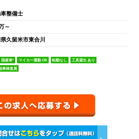
動車整備士
0万～
岡県久留米市東合川
国産車*
マイカー通勤 OK
転勤なし
工具貸出 あり
動車検査員