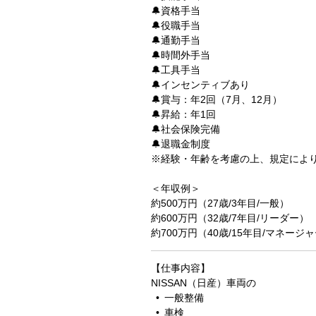
🔔資格手当
🔔役職手当
🔔通勤手当
🔔時間外手当
🔔工具手当
🔔インセンティブあり
🔔賞与：年2回（7月、12月）
🔔昇給：年1回
🔔社会保険完備
🔔退職金制度
※経験・年齢を考慮の上、規定によ
＜年収例＞
約500万円（27歳/3年目/一般）
約600万円（32歳/7年目/リーダー）
約700万円（40歳/15年目/マネージ
【仕事内容】
NISSAN（日産）車両の
• 一般整備
• 車検