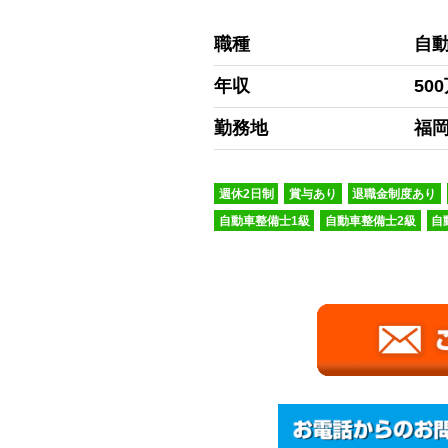
職種
自
年収
50
勤務地
福
週休2日制
賞与あり
退職金制度あり
自動車整備士1級
自動車整備士2級
自