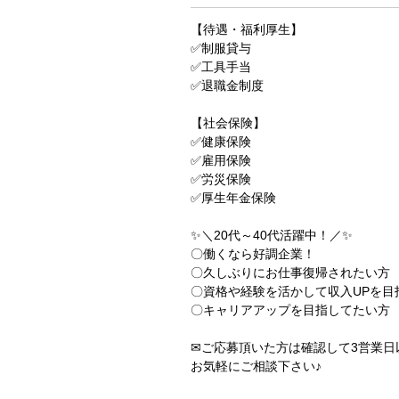
【待遇・福利厚生】
✅制服貸与
✅工具手当
✅退職金制度
【社会保険】
✅健康保険
✅雇用保険
✅労災保険
✅厚生年金保険
✨＼20代～40代活躍中！／✨
〇働くなら好調企業！
〇久しぶりにお仕事復帰されたい方
〇資格や経験を活かして収入UPを目
〇キャリアアップを目指してたい方
✉ご応募頂いた方は確認して3営業日
お気軽にご相談下さい♪