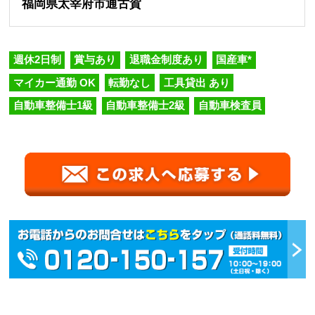
福岡県太宰府市通古賀
週休2日制
賞与あり
退職金制度あり
国産車*
マイカー通勤 OK
転勤なし
工具貸出 あり
自動車整備士1級
自動車整備士2級
自動車検査員