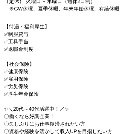
（定休） 火曜日 + 水曜日（週休2日制）
※GW休暇、夏季休暇、年末年始休暇、有給休暇
【待遇・福利厚生】
✅制服貸与
✅工具手当
✅退職金制度
【社会保険】
✅健康保険
✅雇用保険
✅労災保険
✅厚生年金保険
✨＼20代～40代活躍中！／✨
〇働くなら好調企業！
〇久しぶりにお仕事復帰されたい方
〇資格や経験を活かして収入UPを目指したい方