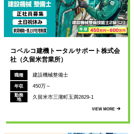
コベルコ建機トータルサポート株式会
社（久留米営業所）
建設機械整備士
職種
450万～
年収
勤務
久留米市三潴町玉満2829-1
地
VIEW MORE