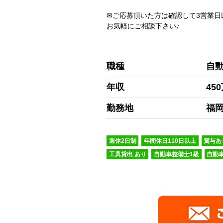
✉ご応募頂いた方は確認して3営業日
お気軽にご相談下さい♪
職種
自
年収
45
勤務地
福
週休2日制
年間休日110日以上
賞与あ
工具貸出 あり
自動車整備士1級
自動