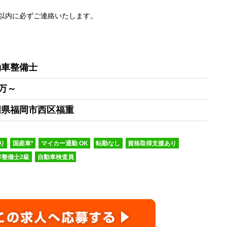
以内に必ずご連絡いたします。
動車整備士
0万～
岡県福岡市西区福重
り
国産車*
マイカー通勤 OK
転勤なし
資格取得支援あり
車整備士2級
自動車検査員