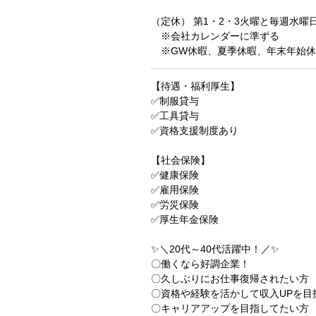
（定休） 第1・2・3火曜と毎週水
※会社カレンダーに準ずる
※GW休暇、夏季休暇、年末年始休
【待遇・福利厚生】
✅制服貸与
✅工具貸与
✅資格支援制度あり
【社会保険】
✅健康保険
✅雇用保険
✅労災保険
✅厚生年金保険
✨＼20代～40代活躍中！／✨
〇働くなら好調企業！
〇久しぶりにお仕事復帰されたい方
〇資格や経験を活かして収入UPを目
〇キャリアアップを目指してたい方