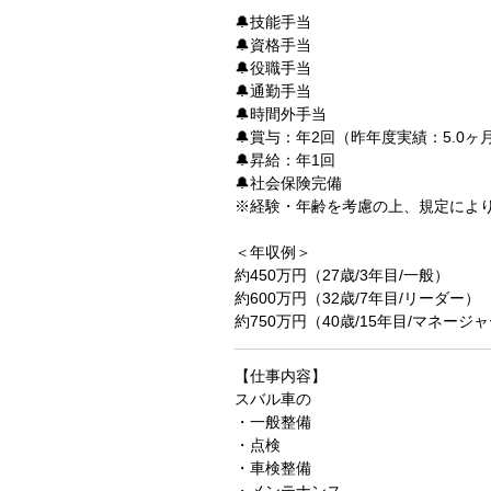
🔔技能手当
🔔資格手当
🔔役職手当
🔔通勤手当
🔔時間外手当
🔔賞与：年2回（昨年度実績：5.0ヶ
🔔昇給：年1回
🔔社会保険完備
※経験・年齢を考慮の上、規定によ
＜年収例＞
約450万円（27歳/3年目/一般）
約600万円（32歳/7年目/リーダー）
約750万円（40歳/15年目/マネージ
【仕事内容】
スバル車の
・一般整備
・点検
・車検整備
・メンテナンス